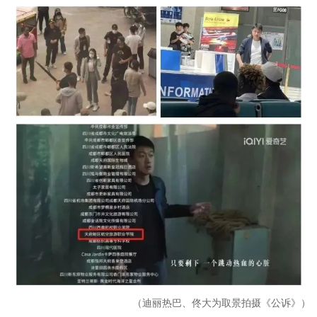
（迪丽热巴、佟大为取景拍摄《公诉》）