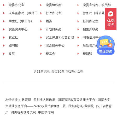
党委办公室
党委组织部
党委宣传部、统战部
人事监察处 （教师工
行政办公室
教务处（科研处）
作部）
学生处（学工部）
团委
新闻办公室
实验实训中心
计划财务处
招生外联处
就业处
安全保卫和宿舍管理
网络信息中心
图书馆
处（保卫工作部）
综合服务中心
后勤资产处
食堂
校工会
校妇联
共
21
条记录 每页
30
条 第
1
页/共
1
页
友情链接：
教育部
四川省人民政府
国家智慧教育公共服务平台
国家大学
生就业服务平台——24365校园招聘服务
眉山天航科技职业学校
四川省教育
厅
四川省考试考试院
中国学信网